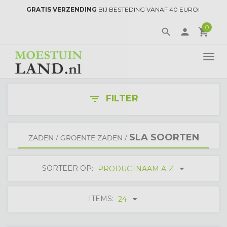
GRATIS VERZENDING
BIJ BESTEDING VANAF 40 EURO!
0
search
person
local_grocery_store
TOGG
NAVI
FILTER
filter_list
SLA SOORTEN
ZADEN
/
GROENTE ZADEN
/
SORTEER OP:
PRODUCTNAAM A-Z
ITEMS:
24