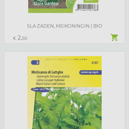
SLA ZADEN, MEIKONINGIN | BIO
shopping_cart
2,
€
50