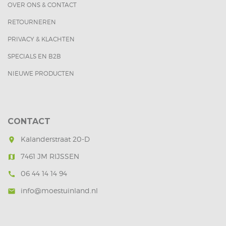
OVER ONS & CONTACT
RETOURNEREN
PRIVACY & KLACHTEN
SPECIALS EN B2B
NIEUWE PRODUCTEN
CONTACT
Kalanderstraat 20-D
room
7461 JM RIJSSEN
map
06 44 14 14 94
call
info@moestuinland.nl
mail