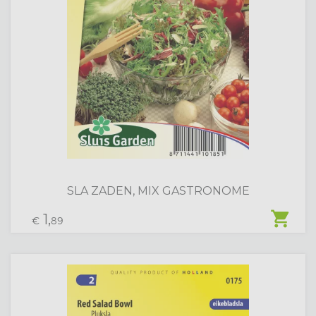
SLA ZADEN, MIX GASTRONOME
shopping_cart
1,
€
89