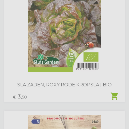
SLA ZADEN, ROXY RODE KROPSLA | BIO
shopping_cart
3,
€
50