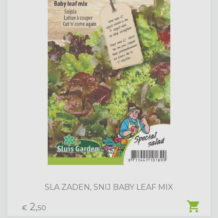
SLA ZADEN, SNIJ BABY LEAF MIX
shopping_cart
2,
€
50