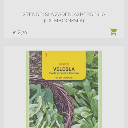
STENGELSLA ZADEN, ASPERGESLA
(PALMBOOMSLA)
shopping_cart
2,
€
20