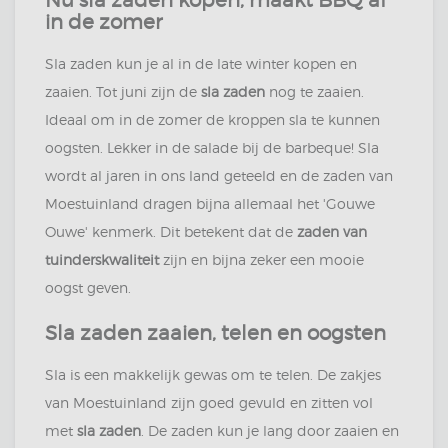
Nu
sla zaden kopen,
maakt BBQ af
in de zomer
Sla zaden kun je al in de late winter kopen en
zaaien. Tot juni zijn de
sla zaden
nog te zaaien.
Ideaal om in de zomer de kroppen sla te kunnen
oogsten. Lekker in de salade bij de barbeque! Sla
wordt al jaren in ons land geteeld en de zaden van
Moestuinland dragen bijna allemaal het 'Gouwe
Ouwe' kenmerk. Dit betekent dat de
zaden van
t
uinderskwaliteit
zijn en bijna zeker een mooie
oogst geven.
Sla zaden zaaien
, telen en oogsten
Sla is een makkelijk gewas om te telen. De zakjes
van Moestuinland zijn goed gevuld en zitten vol
met
sla zaden
. De zaden kun je lang door zaaien en