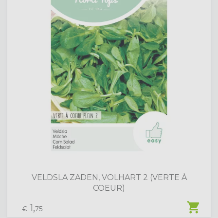
VELDSLA ZADEN, VOLHART 2 (VERTE À
COEUR)
shopping_cart
1,
€
75