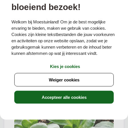
bloeiend bezoek!
Welkom bij Moestuinland! Om je de best mogelijke
ervaring te bieden, maken we gebruik van cookies.
SLA ZADEN, SNIJSLA WITTE DUNSEL
Cookies zijn kleine tekstbestanden die jouw voorkeuren
en activiteiten op onze website opslaan, zodat we je
shopping_cart
1,
€
90
gebruiksgemak kunnen verbeteren en de inhoud beter
kunnen afstemmen op wat jij interessant vindt.
Kies je cookies
Weiger cookies
Accepteer alle cookies