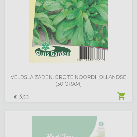
VELDSLA ZADEN, GROTE NOORDHOLLANDSE
(30 GRAM)
shopping_cart
3,
€
50