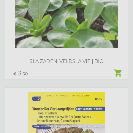
SLA ZADEN, VELDSLA VIT | BIO
shopping_cart
3,
€
50