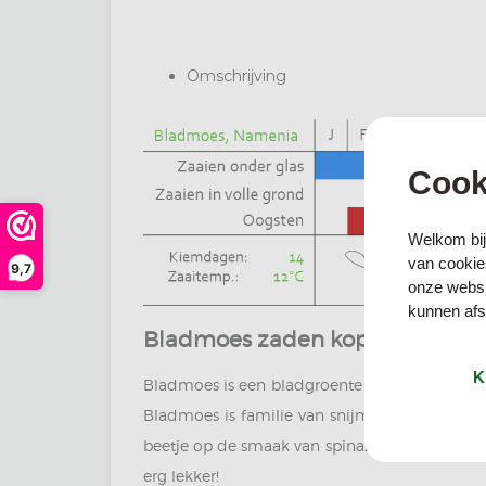
Omschrijving
Cook
Welkom bij
van cookies
9,7
onze websi
kunnen afst
Bladmoes zaden kopen
K
Bladmoes is een bladgroente die niet heel erg
Bladmoes is familie van snijmoes alleen is b
beetje op de smaak van spinazie. Bladmoes is i
erg lekker!