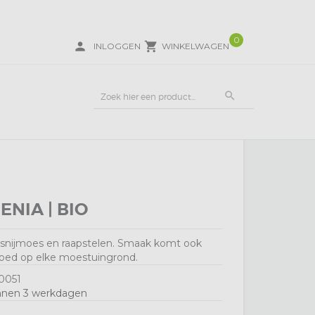
0
person
local_grocery_store
INLOGGEN
WINKELWAGEN
search
NIA | BIO
p snijmoes en raapstelen. Smaak komt ook
 goed op elke moestuingrond.
0051
nnen 3 werkdagen