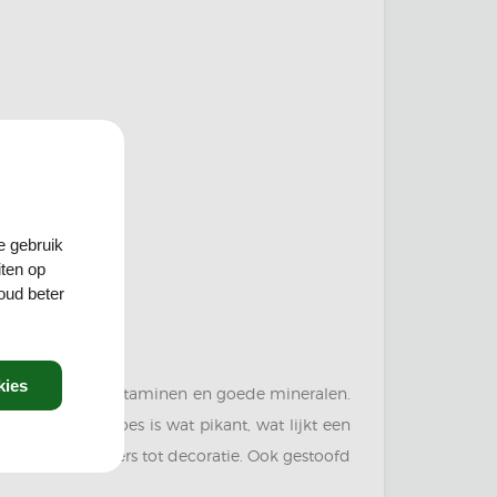
e gebruik
iten op
oud beter
kies
t tevens vol met vitaminen en goede mineralen.
aak van bladmoes is wat pikant, wat lijkt een
t gekookt, van vers tot decoratie. Ook gestoofd