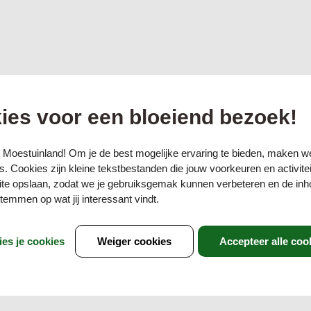
ies voor een bloeiend bezoek!
 Moestuinland! Om je de best mogelijke ervaring te bieden, maken w
. Cookies zijn kleine tekstbestanden die jouw voorkeuren en activite
te opslaan, zodat we je gebruiksgemak kunnen verbeteren en de inh
emmen op wat jij interessant vindt.
ies je cookies
Weiger cookies
Accepteer alle coo
 bekend is. Jammer eigenlijk, want bladmoes is erg lekker en zi
ladmoes iets grover. Ook komt het overeen met raapstelen. De sm
n zijn geheel te eten, van het blad tot de bladstelen. Van rauw to