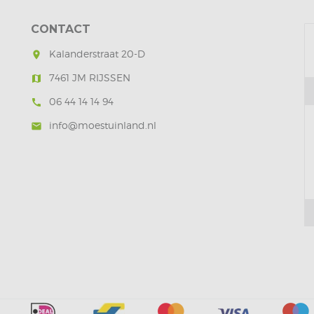
CONTACT
Kalanderstraat 20-D
room
7461 JM RIJSSEN
map
06 44 14 14 94
call
info@moestuinland.nl
mail