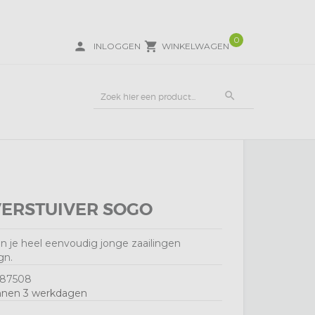
0
person
local_grocery_store
INLOGGEN
WINKELWAGEN
search
VERSTUIVER SOGO
n je heel eenvoudig jonge zaailingen
gn.
87508
nnen 3 werkdagen