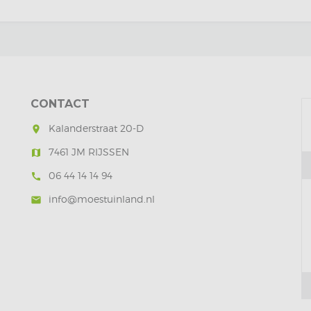
CONTACT
Kalanderstraat 20-D
room
7461 JM RIJSSEN
map
06 44 14 14 94
call
info@moestuinland.nl
mail