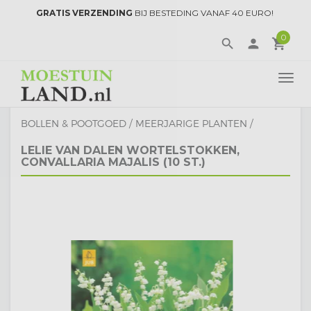
GRATIS VERZENDING
BIJ BESTEDING VANAF 40 EURO!
0
search
person
local_grocery_store
TOGG
NAVI
BOLLEN & POOTGOED
/
MEERJARIGE PLANTEN
/
LELIE VAN DALEN WORTELSTOKKEN,
CONVALLARIA MAJALIS (10 ST.)