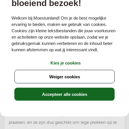
bloeiend bezoek!
klokjes. De Latijnse naam van het Lelietje-van-dalen is
Convallaria majalis. Deze grootverpakking bevat 10
Welkom bij Moestuinland! Om je de best mogelijke
wortelstokken.
ervaring te bieden, maken we gebruik van cookies.
Cookies zijn kleine tekstbestanden die jouw voorkeuren
Hoe moet ik Lelietjes-van-dalen poten?
en activiteiten op onze website opslaan, zodat we je
Je kunt de wortelstokken van het Lelietje-van-Dalen
gebruiksgemak kunnen verbeteren en de inhoud beter
kunnen afstemmen op wat jij interessant vindt.
poten in het voorjaar, van maart tot en met mei. De
wortelstokken kun je ongeveer 10 centimeter diep in de
Kies je cookies
grond poten. Na het poten, afdekken met aarde en
vervolgens water geven. Poot de wortelstokken ongeveer
Weiger cookies
15 centimeter uit elkaar. De bloemen bloeien in de
maanden mei en juni, of bij een vroeg voorjaar al eerder.
Accepteer alle cookies
De planten zijn meerjarig en komen dus elk jaar weer
opnieuw naar boven. Een groot voordeel van deze
bloemen is dat ze het ook goed doen in schaduwrijke
plaatsen, en ze zijn dus geschikt om lege plekken op te