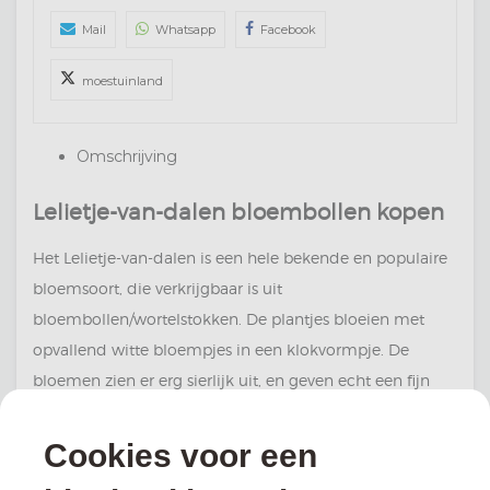
Mail
Whatsapp
Facebook
moestuinland
Omschrijving
Lelietje-van-dalen bloembollen kopen
Het Lelietje-van-dalen is een hele bekende en populaire
bloemsoort, die verkrijgbaar is uit
bloembollen/wortelstokken. De plantjes bloeien met
opvallend witte bloempjes in een klokvormpje. De
bloemen zien er erg sierlijk uit, en geven echt een fijn
voorjaarsgevoel in de tuin. Ook zijn de bloemen
geurend. De bloemen hangen in kleine trosjes aan de
Cookies voor een
stengel, met aan elk stengel ongeveer 6 tot 12 witte