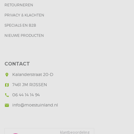
RETOURNEREN
PRIVACY & KLACHTEN
SPECIALS EN B2B
NIEUWE PRODUCTEN
CONTACT
Kalanderstraat 20-D
room
7461 JM RIJSSEN
map
06 44 14 14 94
call
info@moestuinland.nl
mail