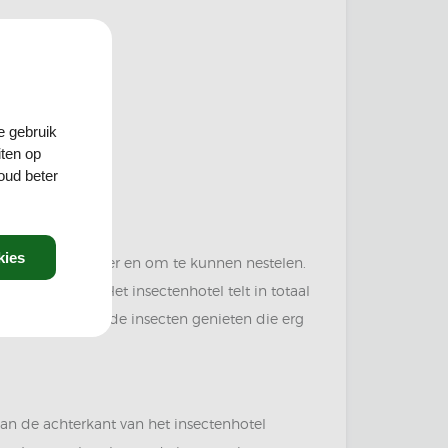
e gebruik
iten op
oud beter
kies
re dieren, de winter en om te kunnen nestelen.
rten insecten. Het insectenhotel telt in totaal
kan zo weer van de insecten genieten die erg
an de achterkant van het insectenhotel