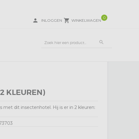
0
person
local_grocery_store
INLOGGEN
WINKELWAGEN
search
(2 KLEUREN)
 met dit insectenhotel. Hij is er in 2 kleuren:
73703