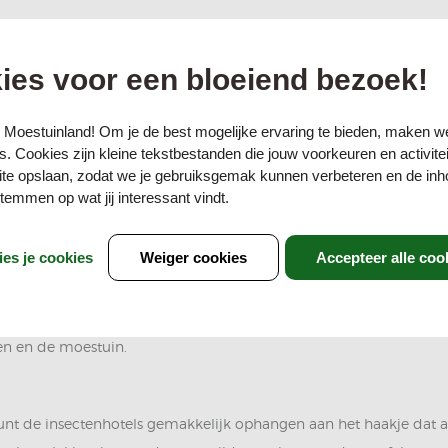
ies voor een bloeiend bezoek!
 Moestuinland! Om je de best mogelijke ervaring te bieden, maken w
. Cookies zijn kleine tekstbestanden die jouw voorkeuren en activite
te opslaan, zodat we je gebruiksgemak kunnen verbeteren en de inh
emmen op wat jij interessant vindt.
ies je cookies
Weiger cookies
Accepteer alle coo
 alle andere insecten aan een veilig plekje tegen slecht weer, ande
de kleuren blank hout en zwart en biedt plaats aan verschillende soo
otels zijn voornamelijk bedoeld voor insecten, maar ook de mens 
ven en de moestuin.
kunt de insectenhotels gemakkelijk ophangen aan het haakje dat a