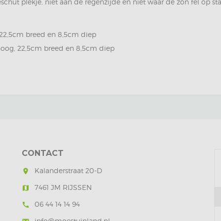
schut plekje, niet aan de regenzijde en niet waar de zon fel op sta
 22,5cm breed en 8,5cm diep
hoog, 22,5cm breed en 8,5cm diep
CONTACT
Kalanderstraat 20-D
room
7461 JM RIJSSEN
map
06 44 14 14 94
call
info@moestuinland.nl