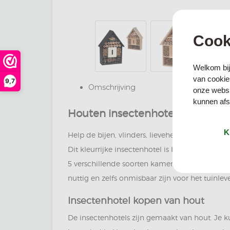
Cook
Welkom bij
van cookies
9,7
Omschrijving
onze websi
kunnen afst
Houten insectenhotel kopen
K
Help de bijen, vlinders, lieveheersbeestjes en
Dit kleurrijke insectenhotel is beschikbaar in 
5 verschillende soorten kamers. De insectenh
nuttig en zelfs onmisbaar zijn voor het tuinle
Insectenhotel kopen van hout
De insectenhotels zijn gemaakt van hout. Je 